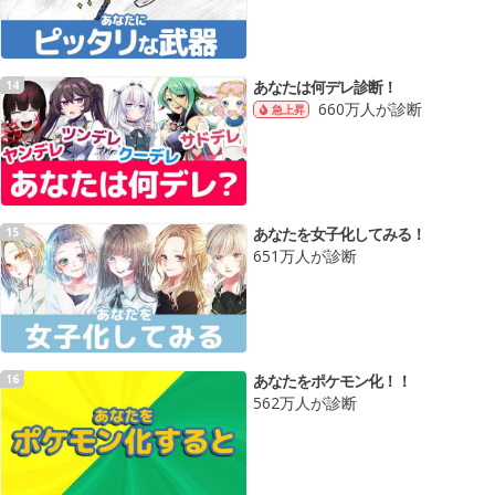
あなたは何デレ診断！
14
660万人が診断
急上昇
あなたを女子化してみる！
15
651万人が診断
あなたをポケモン化！！
16
562万人が診断