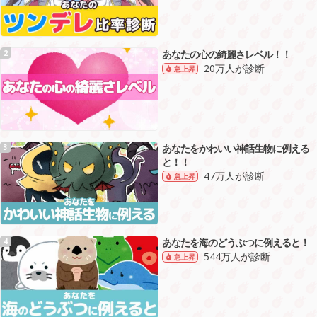
あなたの心の綺麗さレベル！！
2
20万人が診断
急上昇
あなたをかわいい神話生物に例える
3
と！！
47万人が診断
急上昇
あなたを海のどうぶつに例えると！
4
544万人が診断
急上昇