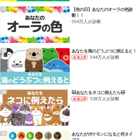
【色の日】あなたのオーラの色診
17
断！！
554万人が診断
あなたを海のどうぶつに例えると！
18
544万人が診断
急上昇
🐱あなたをネコに例えたら🐱
19
538万人が診断
急上昇
あなたがポケモンになると何タイ
20
プ？