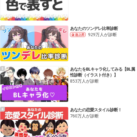
あなたのツンデレ比率診断
4
929万人が診断
急上昇
あなたをBLキャラ化してみる【BL属
5
性診断（イラスト付き）】
853万人が診断
あなたの恋愛スタイル診断！
6
760万人が診断