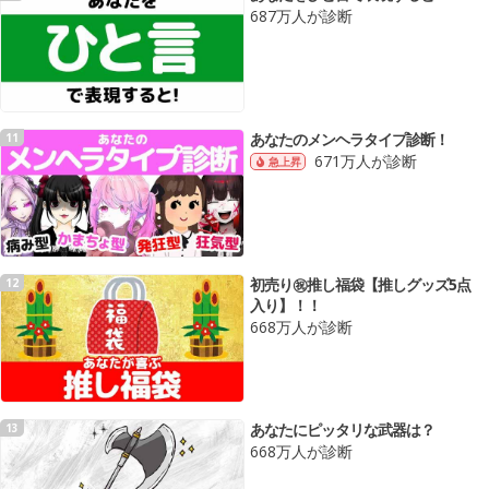
687万人が診断
あなたのメンヘラタイプ診断！
11
671万人が診断
急上昇
初売り㊗️推し福袋【推しグッズ5点
12
入り】！！
668万人が診断
あなたにピッタリな武器は？
13
668万人が診断