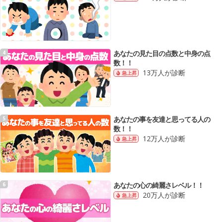
あなたの見た目の点数と中身の点
4
数！！
13万人が診断
急上昇
あなたの事を友達と思ってる人の
5
数！！
12万人が診断
急上昇
あなたの心の綺麗さレベル！！
6
20万人が診断
急上昇