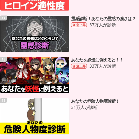
霊感診断！あなたの霊感の強さは？
14
37万人が診断
急上昇
あなたを妖怪に例えると！！
15
33万人が診断
急上昇
あなたの危険人物度診断！
16
31万人が診断