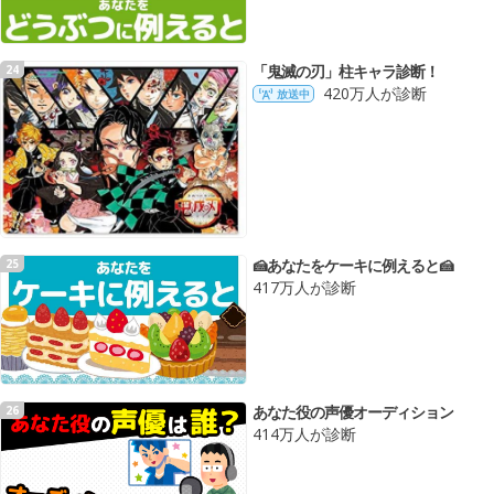
「鬼滅の刃」柱キャラ診断！
24
420万人が診断
放送中
🍰あなたをケーキに例えると🍰
25
417万人が診断
あなた役の声優オーディション
26
414万人が診断