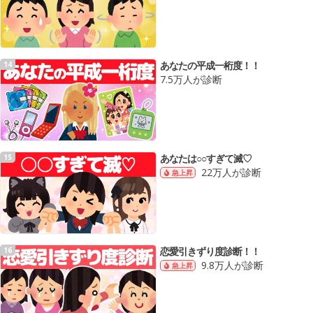
あなたの平成一桁度！！
14
7.5万人が診断
あなたは○○すぎて滅♡
15
22万人が診断
急上昇
恋愛引きずり度診断！！
16
9.8万人が診断
急上昇