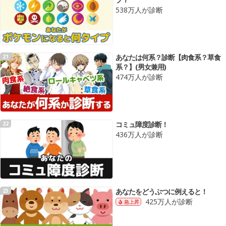
538万人が診断
あなたは何系？診断【肉食系？草食
21
系？】(男女兼用)
474万人が診断
コミュ障度診断！
22
436万人が診断
あなたをどうぶつに例えると！
23
425万人が診断
急上昇