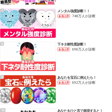
メンタル強度診断！！
7
748万人が診断
急上昇
下ネタ耐性度診断！
8
696万人が診断
急上昇
あなたを宝石に例えたら！
9
692万人が診断
急上昇
あなたをひと言で表現すると！
10