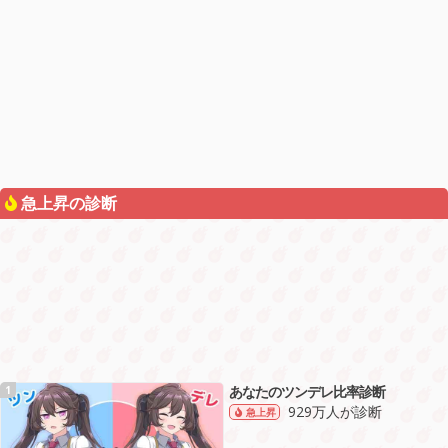
急上昇の診断
あなたのツンデレ比率診断
1
929万人が診断
急上昇