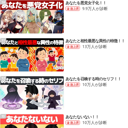
あなたを悪党女子化！！
10
9.9万人が診断
急上昇
あなたと相性最悪な異性の特徴！！
11
13万人が診断
急上昇
あなたを召喚する時のセリフ！！
12
10万人が診断
急上昇
あなたないない！！
13
10万人が診断
急上昇