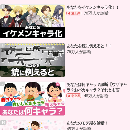
あなたをイケメンキャラ化！！
7
76万人が診断
急上昇
あなたを銃に例えると！！
8
76万人が診断
あなたは何キャラ？診断【ウザキャ
9
ラ？おバカキャラ？それとも萌
48万人が診断
急上昇
あなたのモテ期を診断！
10
45万人が診断