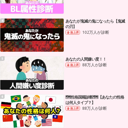
あなたが鬼滅の鬼になったら【鬼滅
4
の刃】
102万人が診断
急上昇
あなたの人間嫌い度！！
5
88万人が診断
急上昇
🗺性格国籍診断🗺【あなたの性格
6
は何人タイプ？】
88万人が診断
急上昇