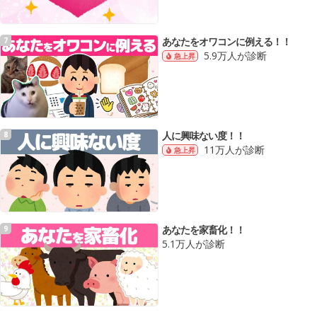
あなたをオワコンに例える！！
7
5.9万人が診断
急上昇
人に興味ない度！！
8
11万人が診断
急上昇
あなたを家畜化！！
9
5.1万人が診断