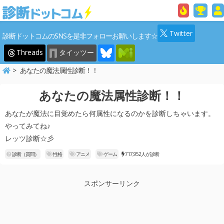
Twitter
診断ドットコムのSNSを是非フォローお願いします☆
Threads
タイッツー
あなたの魔法属性診断！！
あなたの魔法属性診断！！
あなたが魔法に目覚めたら何属性になるのかを診断しちゃいます。
やってみてね♪
レッツ診断☆彡
診断（質問）
性格
アニメ
ゲーム
717,952人が診断
スポンサーリンク