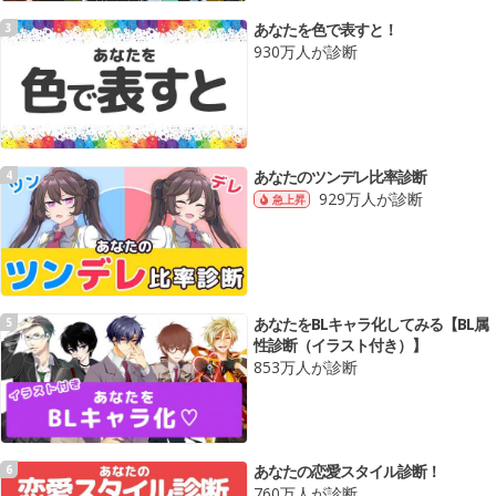
あなたを色で表すと！
3
930万人が診断
あなたのツンデレ比率診断
4
929万人が診断
急上昇
あなたをBLキャラ化してみる【BL属
5
性診断（イラスト付き）】
853万人が診断
あなたの恋愛スタイル診断！
6
760万人が診断