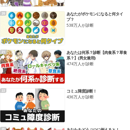
あなたがポケモンになると何タイ
20
プ？
538万人が診断
あなたは何系？診断【肉食系？草食
21
系？】(男女兼用)
474万人が診断
コミュ障度診断！
22
436万人が診断
あなたをどうぶつに例えると！
23