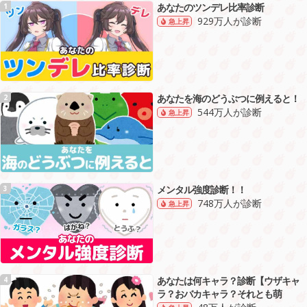
あなたのツンデレ比率診断
1
929万人が診断
急上昇
あなたを海のどうぶつに例えると！
2
544万人が診断
急上昇
メンタル強度診断！！
3
748万人が診断
急上昇
あなたは何キャラ？診断【ウザキャ
4
ラ？おバカキャラ？それとも萌