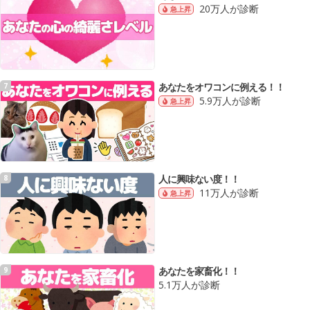
20万人が診断
急上昇
あなたをオワコンに例える！！
7
5.9万人が診断
急上昇
人に興味ない度！！
8
11万人が診断
急上昇
あなたを家畜化！！
9
5.1万人が診断