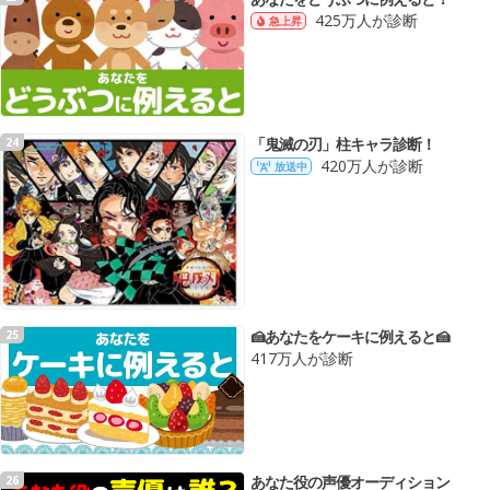
425万人が診断
急上昇
「鬼滅の刃」柱キャラ診断！
24
420万人が診断
放送中
🍰あなたをケーキに例えると🍰
25
417万人が診断
あなた役の声優オーディション
26