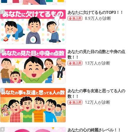
あなたに欠けてるものTOP3！！
3
8.9万人が診断
急上昇
あなたの見た目の点数と中身の点
4
数！！
13万人が診断
急上昇
あなたの事を友達と思ってる人の
5
数！！
12万人が診断
急上昇
あなたの心の綺麗さレベル！！
6