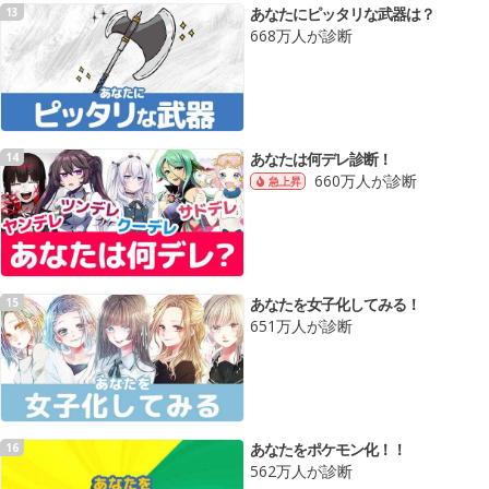
あなたにピッタリな武器は？
13
668万人が診断
あなたは何デレ診断！
14
660万人が診断
急上昇
あなたを女子化してみる！
15
651万人が診断
あなたをポケモン化！！
16
562万人が診断