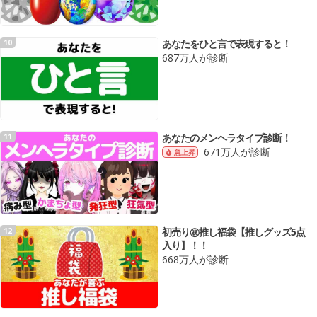
あなたをひと言で表現すると！
10
687万人が診断
あなたのメンヘラタイプ診断！
11
671万人が診断
急上昇
初売り㊗️推し福袋【推しグッズ5点
12
入り】！！
668万人が診断