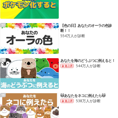
【色の日】あなたのオーラの色診
17
断！！
554万人が診断
あなたを海のどうぶつに例えると！
18
544万人が診断
急上昇
🐱あなたをネコに例えたら🐱
19
538万人が診断
急上昇