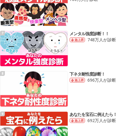
メンタル強度診断！！
7
748万人が診断
急上昇
下ネタ耐性度診断！
8
696万人が診断
急上昇
あなたを宝石に例えたら！
9
692万人が診断
急上昇