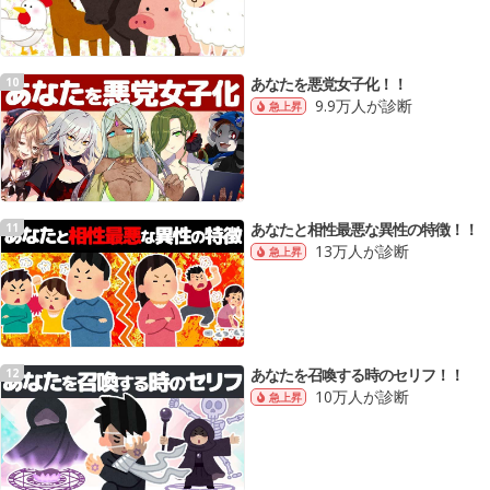
あなたを悪党女子化！！
10
9.9万人が診断
急上昇
あなたと相性最悪な異性の特徴！！
11
13万人が診断
急上昇
あなたを召喚する時のセリフ！！
12
10万人が診断
急上昇