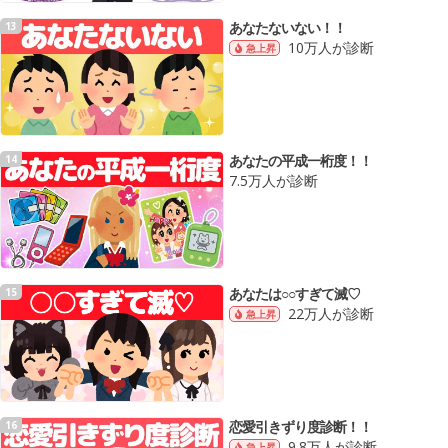
あなたないない！！
13
10万人が診断
急上昇
あなたの平成一桁度！！
14
7.5万人が診断
あなたは○○すぎて滅♡
15
22万人が診断
急上昇
恋愛引きずり度診断！！
16
9.8万人が診断
急上昇