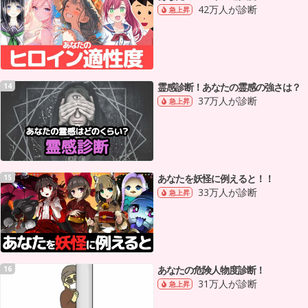
42万人が診断
急上昇
霊感診断！あなたの霊感の強さは？
14
37万人が診断
急上昇
あなたを妖怪に例えると！！
15
33万人が診断
急上昇
あなたの危険人物度診断！
16
31万人が診断
急上昇