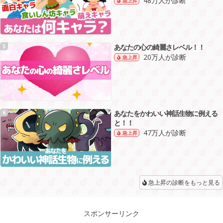
48万人が診断
急上昇
あなたの心の綺麗さレベル！！
5
20万人が診断
急上昇
あなたをかわいい神話生物に例える
6
と！！
47万人が診断
急上昇
急上昇の診断をもっと見る
スポンサーリンク