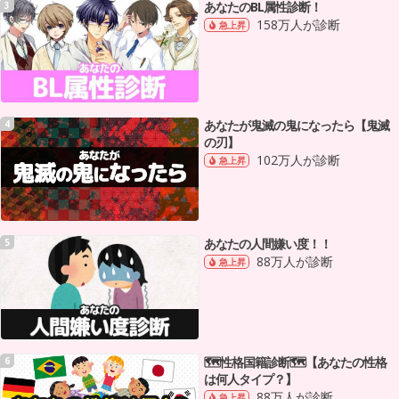
あなたのBL属性診断！
3
158万人が診断
急上昇
あなたが鬼滅の鬼になったら【鬼滅
4
の刃】
102万人が診断
急上昇
あなたの人間嫌い度！！
5
88万人が診断
急上昇
🗺性格国籍診断🗺【あなたの性格
6
は何人タイプ？】
88万人が診断
急上昇