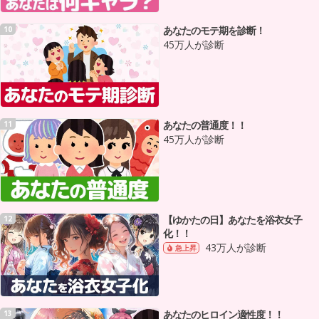
あなたのモテ期を診断！
10
45万人が診断
あなたの普通度！！
11
45万人が診断
【ゆかたの日】あなたを浴衣女子
12
化！！
43万人が診断
急上昇
あなたのヒロイン適性度！！
13