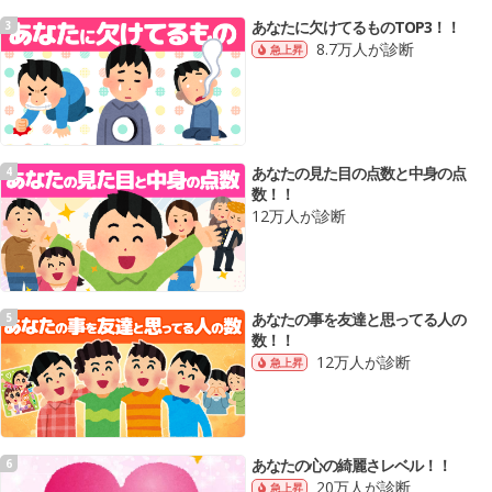
あなたに欠けてるものTOP3！！
3
8.7万人が診断
急上昇
あなたの見た目の点数と中身の点
4
数！！
12万人が診断
あなたの事を友達と思ってる人の
5
数！！
12万人が診断
急上昇
あなたの心の綺麗さレベル！！
6
20万人が診断
急上昇