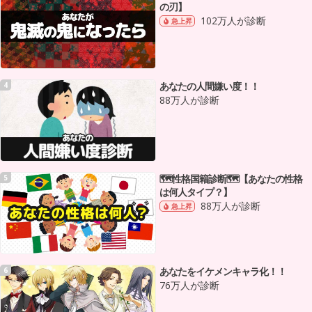
の刃】
102万人が診断
急上昇
あなたの人間嫌い度！！
4
88万人が診断
🗺性格国籍診断🗺【あなたの性格
5
は何人タイプ？】
88万人が診断
急上昇
あなたをイケメンキャラ化！！
6
76万人が診断