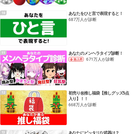
あなたをひと言で表現すると！
10
687万人が診断
あなたのメンヘラタイプ診断！
11
671万人が診断
急上昇
初売り㊗️推し福袋【推しグッズ5点
12
入り】！！
668万人が診断
あなたにピッタリな武器は？
13