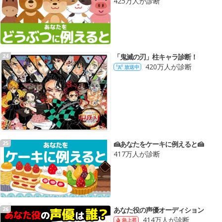
425万人が診断
「鬼滅の刃」柱キャラ診断！
24
420万人が診断
放送中
🍰あなたをケーキに例えると🍰
25
417万人が診断
あなた役の声優オーディション
26
414万人が診断
急上昇