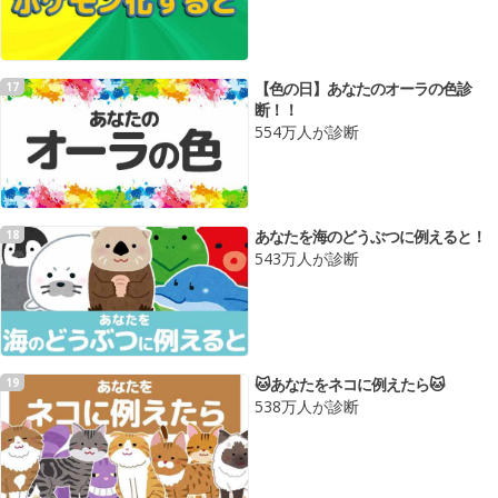
【色の日】あなたのオーラの色診
17
断！！
554万人が診断
あなたを海のどうぶつに例えると！
18
543万人が診断
🐱あなたをネコに例えたら🐱
19
538万人が診断