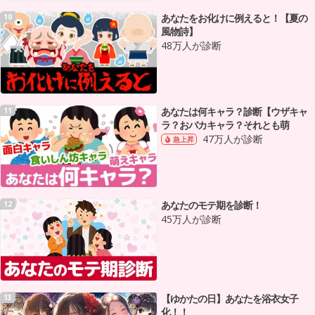
あなたをお化けに例えると！【夏の
10
風物詩】
48万人が診断
あなたは何キャラ？診断【ウザキャ
11
ラ？おバカキャラ？それとも萌
47万人が診断
急上昇
あなたのモテ期を診断！
12
45万人が診断
【ゆかたの日】あなたを浴衣女子
13
化！！