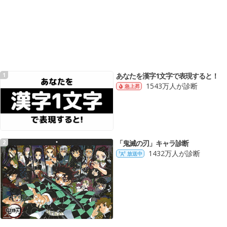
あなたを漢字1文字で表現すると！
1
1543万人が診断
急上昇
「鬼滅の刃」キャラ診断
2
1432万人が診断
放送中