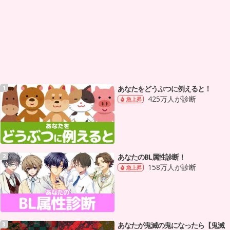
あなたをどうぶつに例えると！
1
425万人が診断
急上昇
あなたのBL属性診断！
2
158万人が診断
急上昇
あなたが鬼滅の鬼になったら【鬼滅
3