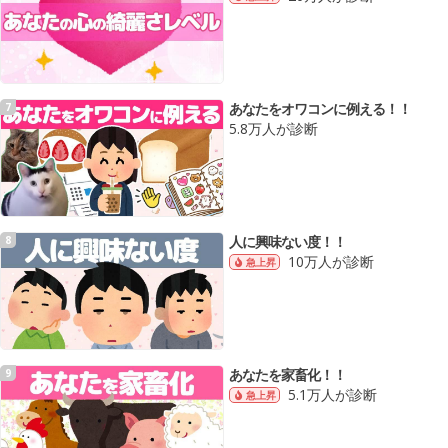
あなたをオワコンに例える！！
7
5.8万人が診断
人に興味ない度！！
8
10万人が診断
急上昇
あなたを家畜化！！
9
5.1万人が診断
急上昇