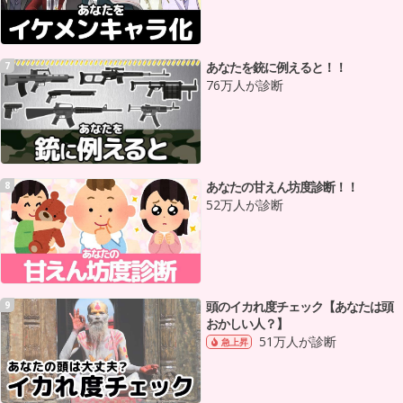
あなたを銃に例えると！！
7
76万人が診断
あなたの甘えん坊度診断！！
8
52万人が診断
頭のイカれ度チェック【あなたは頭
9
おかしい人？】
51万人が診断
急上昇