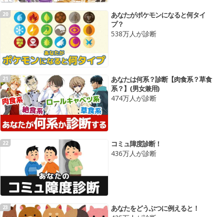
あなたがポケモンになると何タイ
20
プ？
538万人が診断
あなたは何系？診断【肉食系？草食
21
系？】(男女兼用)
474万人が診断
コミュ障度診断！
22
436万人が診断
あなたをどうぶつに例えると！
23