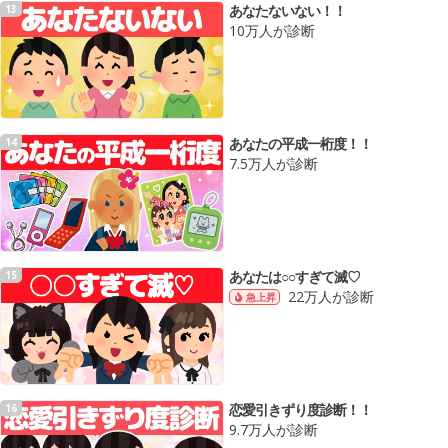
あなたないない！！
13
10万人が診断
あなたの平成一桁度！！
14
7.5万人が診断
あなたは○○すぎて滅♡
15
22万人が診断
急上昇
恋愛引きずり度診断！！
16
9.7万人が診断