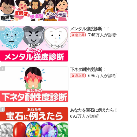
メンタル強度診断！！
7
748万人が診断
急上昇
下ネタ耐性度診断！
8
696万人が診断
急上昇
あなたを宝石に例えたら！
9
692万人が診断