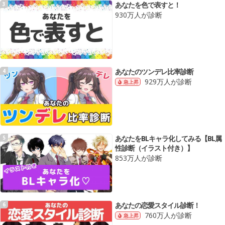
あなたを色で表すと！
3
930万人が診断
あなたのツンデレ比率診断
4
929万人が診断
急上昇
あなたをBLキャラ化してみる【BL属
5
性診断（イラスト付き）】
853万人が診断
あなたの恋愛スタイル診断！
6
760万人が診断
急上昇