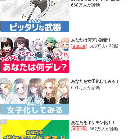
668万人が診断
あなたは何デレ診断！
14
660万人が診断
急上昇
あなたを女子化してみる！
15
651万人が診断
あなたをポケモン化！！
16
562万人が診断
急上昇