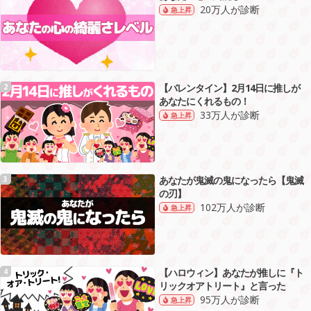
20万人が診断
急上昇
【バレンタイン】2月14日に推しが
2
あなたにくれるもの！
33万人が診断
急上昇
あなたが鬼滅の鬼になったら【鬼滅
3
の刃】
102万人が診断
急上昇
【ハロウィン】あなたが推しに『ト
4
リックオアトリート』と言った
95万人が診断
急上昇