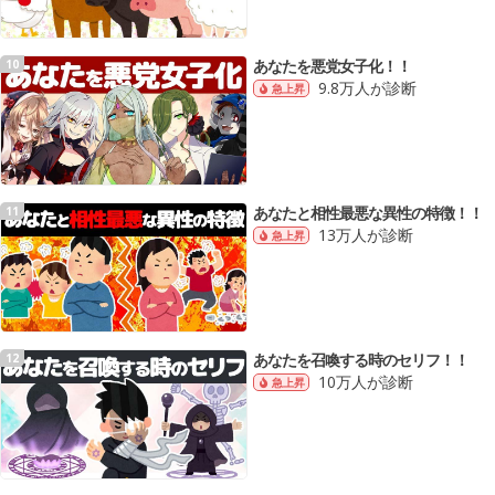
あなたを悪党女子化！！
10
9.8万人が診断
急上昇
あなたと相性最悪な異性の特徴！！
11
13万人が診断
急上昇
あなたを召喚する時のセリフ！！
12
10万人が診断
急上昇