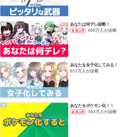
あなたは何デレ診断！
14
660万人が診断
急上昇
あなたを女子化してみる！
15
651万人が診断
あなたをポケモン化！！
16
563万人が診断
急上昇