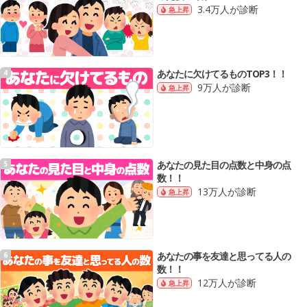
3.4万人が診断
急上昇
あなたに欠けてるものTOP3！！
4
9万人が診断
急上昇
あなたの見た目の点数と中身の点
5
数！！
13万人が診断
急上昇
あなたの事を友達と思ってる人の
6
数！！
12万人が診断
急上昇