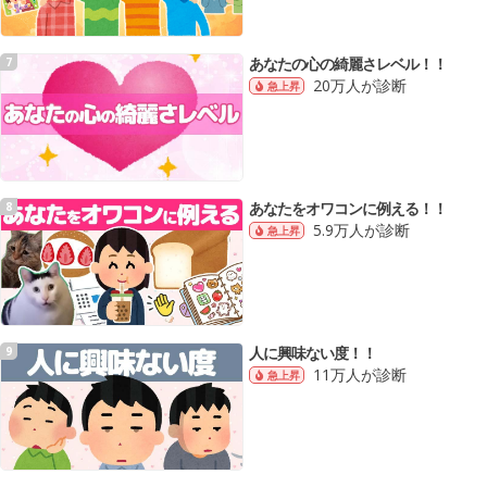
あなたの心の綺麗さレベル！！
7
20万人が診断
急上昇
あなたをオワコンに例える！！
8
5.9万人が診断
急上昇
人に興味ない度！！
9
11万人が診断
急上昇