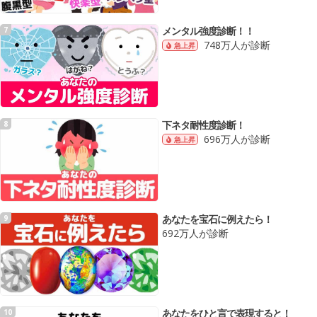
メンタル強度診断！！
7
748万人が診断
急上昇
下ネタ耐性度診断！
8
696万人が診断
急上昇
あなたを宝石に例えたら！
9
692万人が診断
あなたをひと言で表現すると！
10