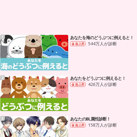
あなたを海のどうぶつに例えると！
1
544万人が診断
急上昇
あなたをどうぶつに例えると！
2
426万人が診断
急上昇
あなたのBL属性診断！
3
158万人が診断
急上昇