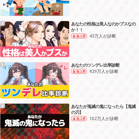
あなたの性格は美人なのかブスなの
2
か！！
43万人が診断
急上昇
あなたのツンデレ比率診断
3
929万人が診断
急上昇
あなたが鬼滅の鬼になったら【鬼滅
4
の刃】
102万人が診断
急上昇