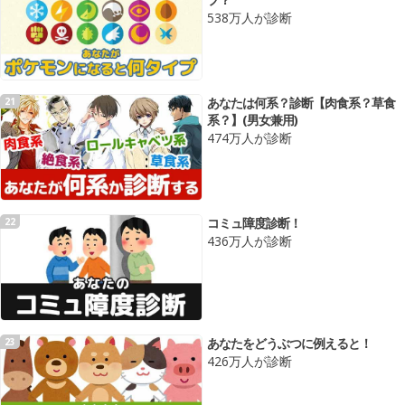
538万人が診断
あなたは何系？診断【肉食系？草食
21
系？】(男女兼用)
474万人が診断
コミュ障度診断！
22
436万人が診断
あなたをどうぶつに例えると！
23
426万人が診断