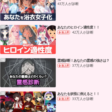
43万人が診断
あなたのヒロイン適性度！！
11
42万人が診断
急上昇
霊感診断！あなたの霊感の強さは？
12
37万人が診断
急上昇
あなたを妖怪に例えると！！
13
33万人が診断
急上昇