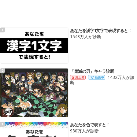
あなたを漢字1文字で表現すると！
1
1543万人が診断
「鬼滅の刃」キャラ診断
2
1432万人が診
急上昇
放送中
断
あなたを色で表すと！
3
930万人が診断