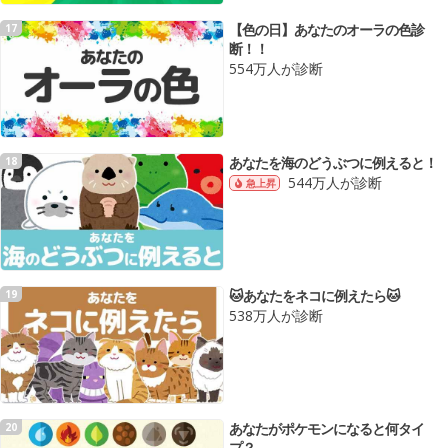
【色の日】あなたのオーラの色診
17
断！！
554万人が診断
あなたを海のどうぶつに例えると！
18
544万人が診断
急上昇
🐱あなたをネコに例えたら🐱
19
538万人が診断
あなたがポケモンになると何タイ
20
プ？