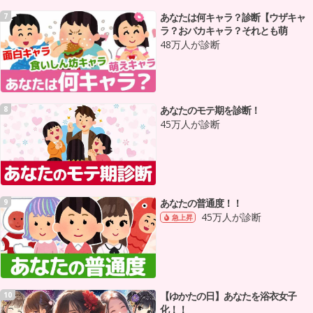
あなたは何キャラ？診断【ウザキャ
7
ラ？おバカキャラ？それとも萌
48万人が診断
あなたのモテ期を診断！
8
45万人が診断
あなたの普通度！！
9
45万人が診断
急上昇
【ゆかたの日】あなたを浴衣女子
10
化！！