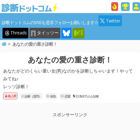
Twitter
診断ドットコムのSNSを是非フォローお願いします☆
Threads
タイッツー
あなたの愛の重さ診断！
あなたの愛の重さ診断！
あなたがどのくらい重い女(男)なのかを診断しちゃいます！やって
みてね♪
レッツ診断！
急上昇
診断（質問）
病気
恋愛
3,538,815人が診断
スポンサーリンク