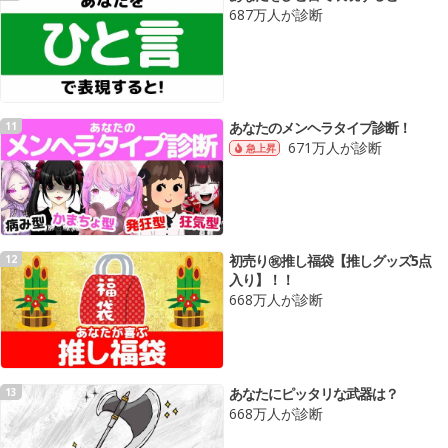
687万人が診断
あなたのメンヘラタイプ診断！
11
671万人が診断
急上昇
初売り㊗️推し福袋【推しグッズ5点
12
入り】！！
668万人が診断
あなたにピッタリな武器は？
13
668万人が診断