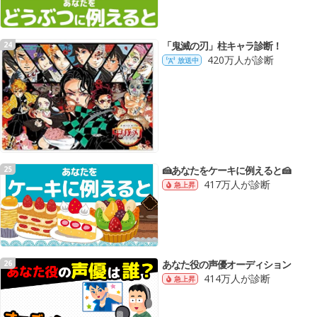
「鬼滅の刃」柱キャラ診断！
24
420万人が診断
放送中
🍰あなたをケーキに例えると🍰
25
417万人が診断
急上昇
あなた役の声優オーディション
26
414万人が診断
急上昇