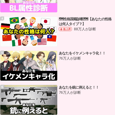
🗺性格国籍診断🗺【あなたの性格
4
は何人タイプ？】
88万人が診断
急上昇
あなたをイケメンキャラ化！！
5
76万人が診断
あなたを銃に例えると！！
6
76万人が診断