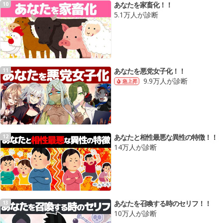
あなたを家畜化！！
10
5.1万人が診断
あなたを悪党女子化！！
11
9.9万人が診断
急上昇
あなたと相性最悪な異性の特徴！！
12
14万人が診断
あなたを召喚する時のセリフ！！
13
10万人が診断