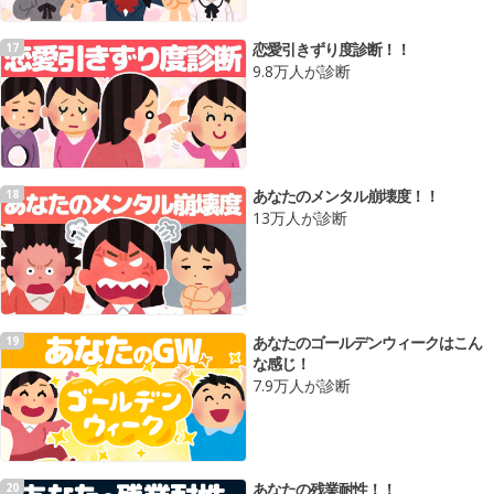
恋愛引きずり度診断！！
17
9.8万人が診断
あなたのメンタル崩壊度！！
18
13万人が診断
あなたのゴールデンウィークはこん
19
な感じ！
7.9万人が診断
あなたの残業耐性！！
20