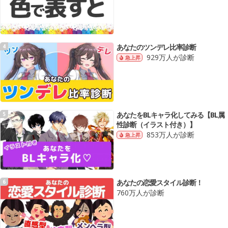
あなたのツンデレ比率診断
4
929万人が診断
急上昇
あなたをBLキャラ化してみる【BL属
5
性診断（イラスト付き）】
853万人が診断
急上昇
あなたの恋愛スタイル診断！
6
760万人が診断