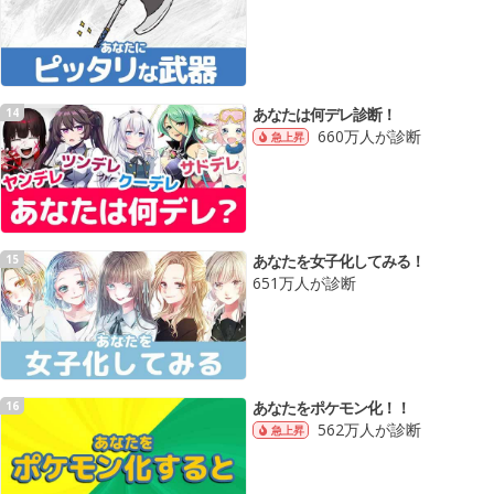
あなたは何デレ診断！
14
660万人が診断
急上昇
あなたを女子化してみる！
15
651万人が診断
あなたをポケモン化！！
16
562万人が診断
急上昇