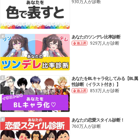
930万人が診断
あなたのツンデレ比率診断
4
929万人が診断
急上昇
あなたをBLキャラ化してみる【BL属
5
性診断（イラスト付き）】
853万人が診断
急上昇
あなたの恋愛スタイル診断！
6
760万人が診断