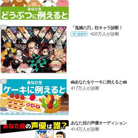
「鬼滅の刃」柱キャラ診断！
24
420万人が診断
放送中
🍰あなたをケーキに例えると🍰
25
417万人が診断
あなた役の声優オーディション
26
414万人が診断