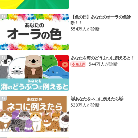
【色の日】あなたのオーラの色診
17
断！！
554万人が診断
あなたを海のどうぶつに例えると！
18
544万人が診断
急上昇
🐱あなたをネコに例えたら🐱
19
538万人が診断