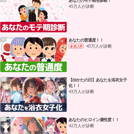
あなたのモテ期を診断！
45万人が診断
あなたの普通度！！
11
45万人が診断
急上昇
【ゆかたの日】あなたを浴衣女子
12
化！！
43万人が診断
あなたのヒロイン適性度！！
13
42万人が診断