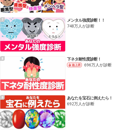
メンタル強度診断！！
7
748万人が診断
下ネタ耐性度診断！
8
696万人が診断
急上昇
あなたを宝石に例えたら！
9
692万人が診断