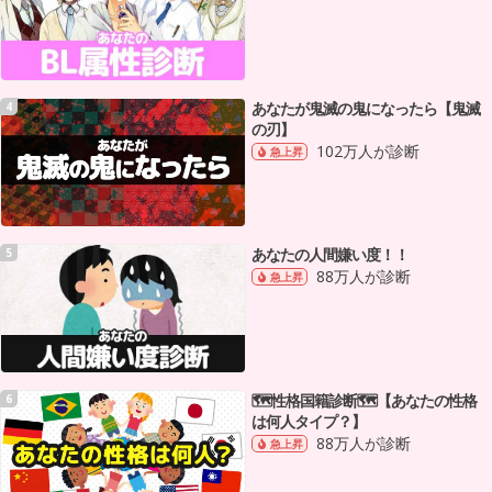
あなたが鬼滅の鬼になったら【鬼滅
4
の刃】
102万人が診断
急上昇
あなたの人間嫌い度！！
5
88万人が診断
急上昇
🗺性格国籍診断🗺【あなたの性格
6
は何人タイプ？】
88万人が診断
急上昇