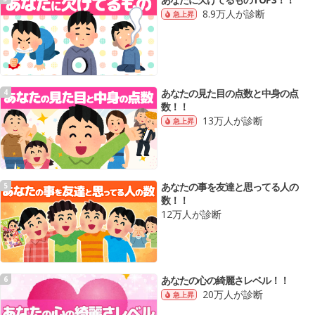
8.9万人が診断
急上昇
あなたの見た目の点数と中身の点
4
数！！
13万人が診断
急上昇
あなたの事を友達と思ってる人の
5
数！！
12万人が診断
あなたの心の綺麗さレベル！！
6
20万人が診断
急上昇