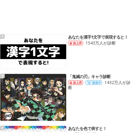
あなたを漢字1文字で表現すると！
1
1543万人が診断
急上昇
「鬼滅の刃」キャラ診断
2
1432万人が診
急上昇
放送中
断
あなたを色で表すと！
3