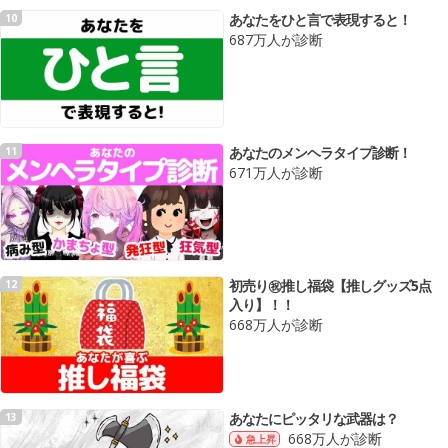
あなたをひと言で表現すると！
10
687万人が診断
あなたのメンヘラタイプ診断！
11
671万人が診断
初売り㊗️推し福袋【推しグッズ5点
12
入り】！！
668万人が診断
あなたにピッタリな武器は？
13
668万人が診断
急上昇