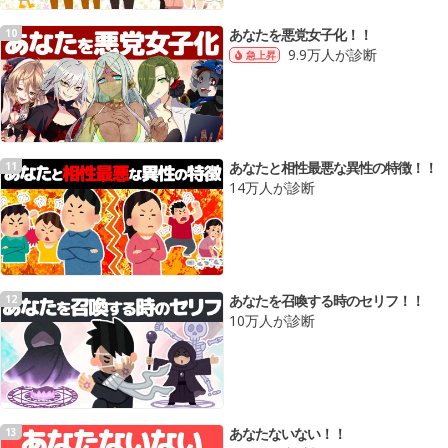
あなたを悪党女子化！！
10
9.9万人が診断
急上昇
あなたと相性最悪な異性の特徴！！
11
14万人が診断
あなたを召喚する時のセリフ！！
12
10万人が診断
あなたないない！！
13