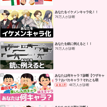
あなたをイケメンキャラ化！！
7
76万人が診断
あなたを銃に例えると！！
8
76万人が診断
あなたは何キャラ？診断【ウザキャ
9
ラ？おバカキャラ？それとも萌
48万人が診断
急上昇
10