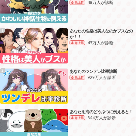
48万人が診断
急上昇
あなたの性格は美人なのかブスなの
2
か！！
43万人が診断
急上昇
あなたのツンデレ比率診断
3
929万人が診断
急上昇
あなたを海のどうぶつに例えると！
4
544万人が診断
急上昇