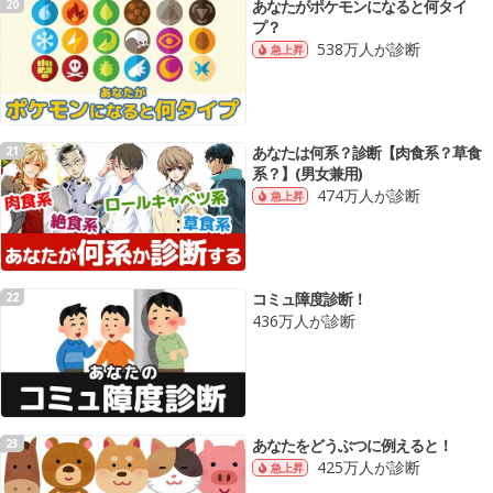
あなたがポケモンになると何タイ
20
プ？
538万人が診断
急上昇
あなたは何系？診断【肉食系？草食
21
系？】(男女兼用)
474万人が診断
急上昇
コミュ障度診断！
22
436万人が診断
あなたをどうぶつに例えると！
23
425万人が診断
急上昇