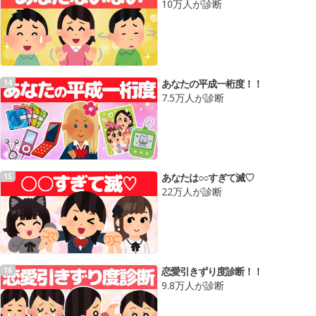
10万人が診断
あなたの平成一桁度！！
14
7.5万人が診断
あなたは○○すぎて滅♡
15
22万人が診断
恋愛引きずり度診断！！
16
9.8万人が診断