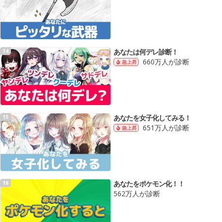
あなたは何デレ診断！
14
660万人が診断
急上昇
あなたを女子化してみる！
15
651万人が診断
急上昇
あなたをポケモン化！！
16
562万人が診断