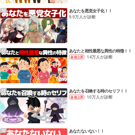
あなたを悪党女子化！！
10
9.9万人が診断
あなたと相性最悪な異性の特徴！！
11
14万人が診断
急上昇
あなたを召喚する時のセリフ！！
12
10万人が診断
急上昇
あなたないない！！
13