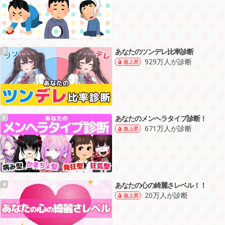
あなたのツンデレ比率診断
2
929万人が診断
急上昇
あなたのメンヘラタイプ診断！
3
671万人が診断
急上昇
あなたの心の綺麗さレベル！！
4
20万人が診断
急上昇