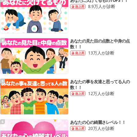
あなたに欠けてるものTOP3！！
8.9万人が診断
急上昇
あなたの見た目の点数と中身の点
4
数！！
13万人が診断
急上昇
あなたの事を友達と思ってる人の
5
数！！
12万人が診断
急上昇
あなたの心の綺麗さレベル！！
6
20万人が診断
急上昇