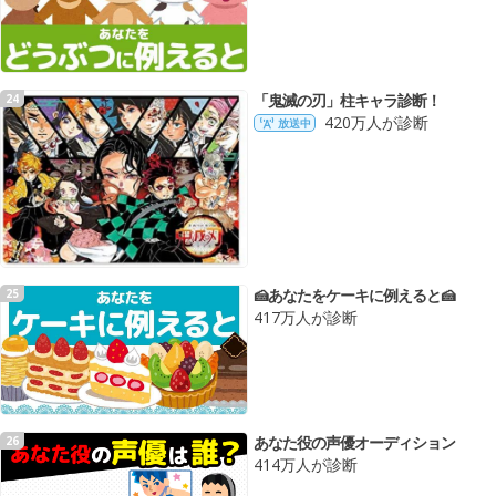
「鬼滅の刃」柱キャラ診断！
24
420万人が診断
放送中
🍰あなたをケーキに例えると🍰
25
417万人が診断
あなた役の声優オーディション
26
414万人が診断