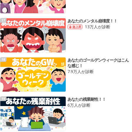
あなたのメンタル崩壊度！！
17
13万人が診断
急上昇
あなたのゴールデンウィークはこん
18
な感じ！
7.9万人が診断
あなたの残業耐性！！
19
6万人が診断