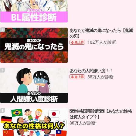
あなたが鬼滅の鬼になったら【鬼滅
4
の刃】
102万人が診断
急上昇
あなたの人間嫌い度！！
5
88万人が診断
急上昇
🗺性格国籍診断🗺【あなたの性格
6
は何人タイプ？】
88万人が診断