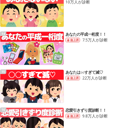
10万人が診断
あなたの平成一桁度！！
14
7.5万人が診断
急上昇
あなたは○○すぎて滅♡
15
22万人が診断
急上昇
恋愛引きずり度診断！！
16
9.8万人が診断
急上昇