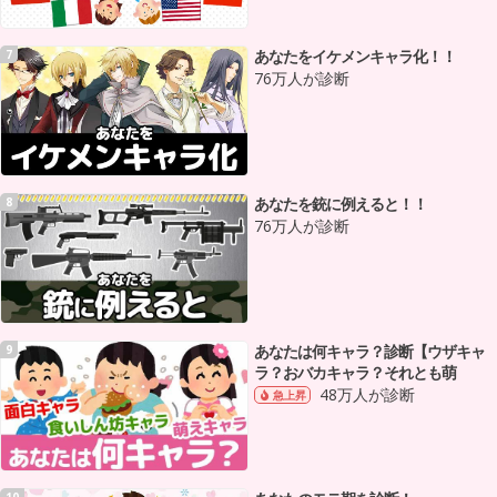
あなたをイケメンキャラ化！！
7
76万人が診断
あなたを銃に例えると！！
8
76万人が診断
あなたは何キャラ？診断【ウザキャ
9
ラ？おバカキャラ？それとも萌
48万人が診断
急上昇
10