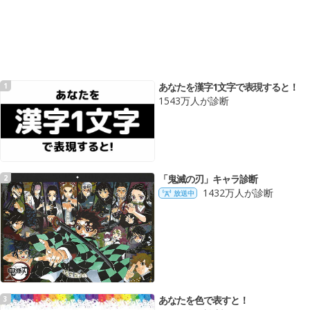
あなたを漢字1文字で表現すると！
1
1543万人が診断
「鬼滅の刃」キャラ診断
2
1432万人が診断
放送中
あなたを色で表すと！
3