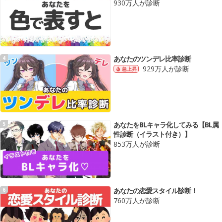
930万人が診断
あなたのツンデレ比率診断
4
929万人が診断
急上昇
あなたをBLキャラ化してみる【BL属
5
性診断（イラスト付き）】
853万人が診断
あなたの恋愛スタイル診断！
6
760万人が診断