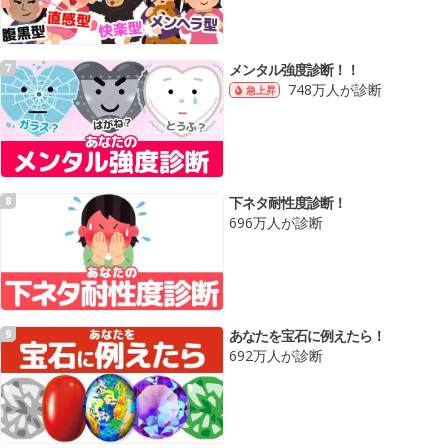
メンタル強度診断！！
7
748万人が診断
急上昇
下ネタ耐性度診断！
8
696万人が診断
あなたを宝石に例えたら！
9
692万人が診断