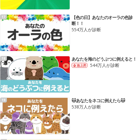
【色の日】あなたのオーラの色診
17
断！！
554万人が診断
あなたを海のどうぶつに例えると！
18
544万人が診断
急上昇
🐱あなたをネコに例えたら🐱
19
538万人が診断