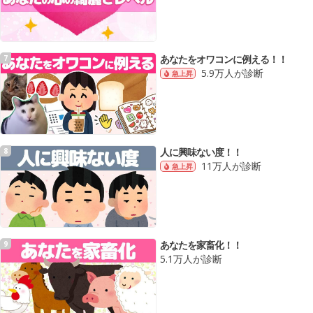
あなたをオワコンに例える！！
7
5.9万人が診断
急上昇
人に興味ない度！！
8
11万人が診断
急上昇
あなたを家畜化！！
9
5.1万人が診断