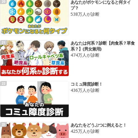
あなたがポケモンになると何タイ
20
プ？
538万人が診断
あなたは何系？診断【肉食系？草食
21
系？】(男女兼用)
474万人が診断
コミュ障度診断！
22
436万人が診断
あなたをどうぶつに例えると！
23
425万人が診断