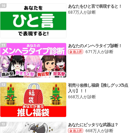
あなたをひと言で表現すると！
10
687万人が診断
あなたのメンヘラタイプ診断！
11
671万人が診断
急上昇
初売り㊗️推し福袋【推しグッズ5点
12
入り】！！
668万人が診断
あなたにピッタリな武器は？
13
668万人が診断
急上昇