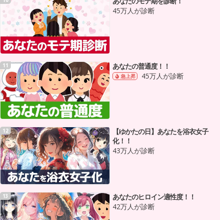
あなたのモテ期を診断！
45万人が診断
あなたの普通度！！
11
45万人が診断
急上昇
【ゆかたの日】あなたを浴衣女子
12
化！！
43万人が診断
あなたのヒロイン適性度！！
13
42万人が診断