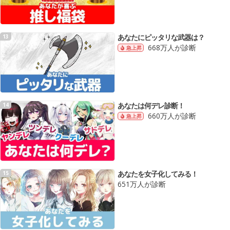
あなたにピッタリな武器は？
13
668万人が診断
急上昇
あなたは何デレ診断！
14
660万人が診断
急上昇
あなたを女子化してみる！
15
651万人が診断