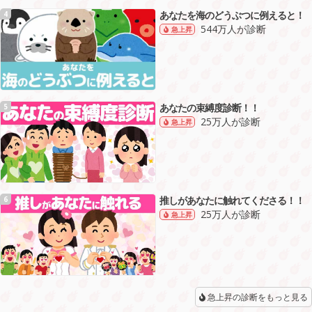
あなたを海のどうぶつに例えると！
4
544万人が診断
急上昇
あなたの束縛度診断！！
5
25万人が診断
急上昇
推しがあなたに触れてくださる！！
6
25万人が診断
急上昇
急上昇の診断をもっと見る