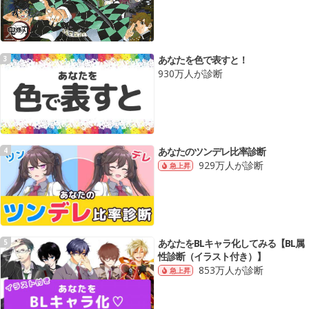
あなたを色で表すと！
3
930万人が診断
あなたのツンデレ比率診断
4
929万人が診断
急上昇
あなたをBLキャラ化してみる【BL属
5
性診断（イラスト付き）】
853万人が診断
急上昇