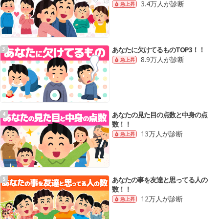
3.4万人が診断
急上昇
あなたに欠けてるものTOP3！！
3
8.9万人が診断
急上昇
あなたの見た目の点数と中身の点
4
数！！
13万人が診断
急上昇
あなたの事を友達と思ってる人の
5
数！！
12万人が診断
急上昇