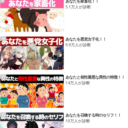
あなたを家畜化！！
9
5.1万人が診断
あなたを悪党女子化！！
10
9.9万人が診断
あなたと相性最悪な異性の特徴！！
11
14万人が診断
あなたを召喚する時のセリフ！！
12
10万人が診断