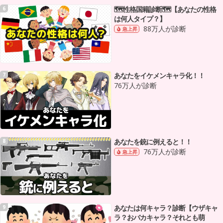
🗺性格国籍診断🗺【あなたの性格
6
は何人タイプ？】
88万人が診断
急上昇
あなたをイケメンキャラ化！！
7
76万人が診断
あなたを銃に例えると！！
8
76万人が診断
急上昇
あなたは何キャラ？診断【ウザキャ
9
ラ？おバカキャラ？それとも萌