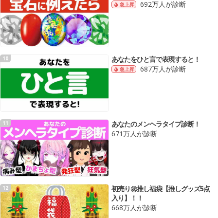
692万人が診断
急上昇
あなたをひと言で表現すると！
10
687万人が診断
急上昇
あなたのメンヘラタイプ診断！
11
671万人が診断
初売り㊗️推し福袋【推しグッズ5点
12
入り】！！
668万人が診断