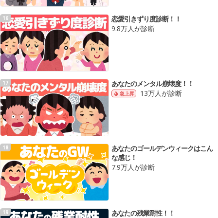
恋愛引きずり度診断！！
16
9.8万人が診断
あなたのメンタル崩壊度！！
17
13万人が診断
急上昇
あなたのゴールデンウィークはこん
18
な感じ！
7.9万人が診断
あなたの残業耐性！！
19