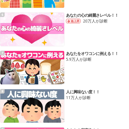
あなたの心の綺麗さレベル！！
6
20万人が診断
急上昇
あなたをオワコンに例える！！
7
5.9万人が診断
人に興味ない度！！
8
11万人が診断