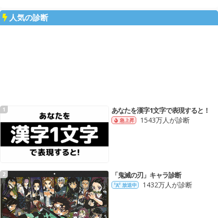
人気の診断
あなたを漢字1文字で表現すると！
1
1543万人が診断
急上昇
「鬼滅の刃」キャラ診断
2
1432万人が診断
放送中