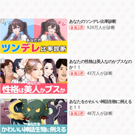
あなたのツンデレ比率診断
1
929万人が診断
急上昇
あなたの性格は美人なのかブスなの
2
か！！
43万人が診断
急上昇
あなたをかわいい神話生物に例える
3
と！！
48万人が診断
急上昇