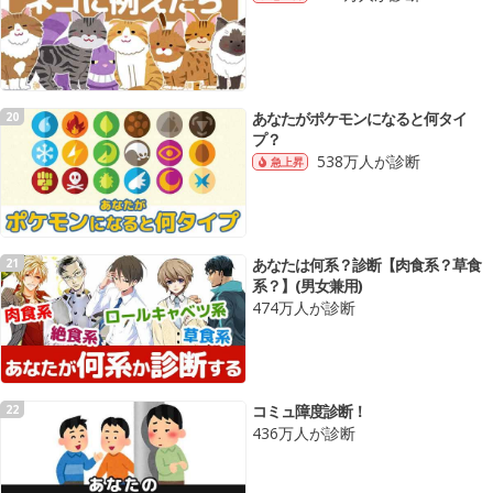
あなたがポケモンになると何タイ
20
プ？
538万人が診断
急上昇
あなたは何系？診断【肉食系？草食
21
系？】(男女兼用)
474万人が診断
コミュ障度診断！
22
436万人が診断