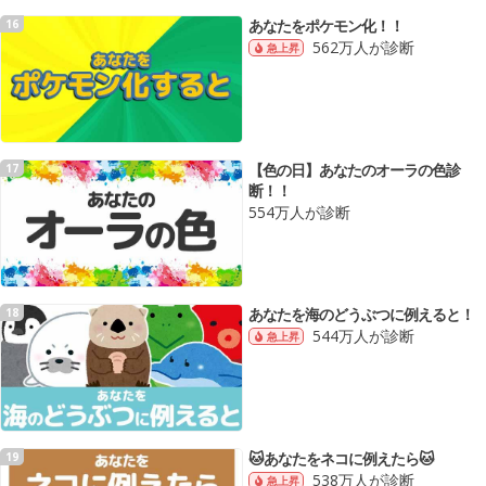
あなたをポケモン化！！
16
562万人が診断
急上昇
【色の日】あなたのオーラの色診
17
断！！
554万人が診断
あなたを海のどうぶつに例えると！
18
544万人が診断
急上昇
🐱あなたをネコに例えたら🐱
19
538万人が診断
急上昇