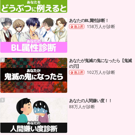
あなたのBL属性診断！
3
158万人が診断
急上昇
あなたが鬼滅の鬼になったら【鬼滅
4
の刃】
102万人が診断
急上昇
あなたの人間嫌い度！！
5
88万人が診断