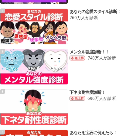
あなたの恋愛スタイル診断！
6
760万人が診断
メンタル強度診断！！
7
748万人が診断
急上昇
下ネタ耐性度診断！
8
696万人が診断
急上昇
あなたを宝石に例えたら！
9